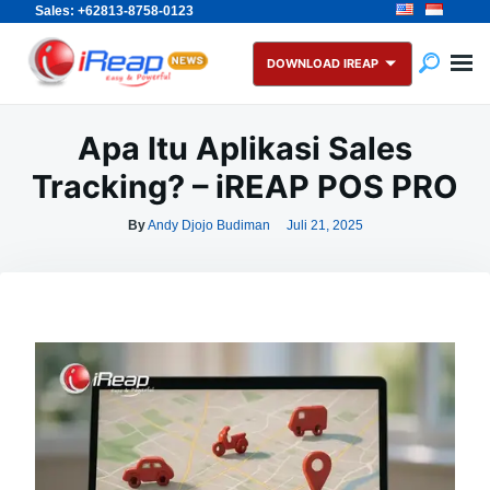
Sales: +62813-8758-0123
Skip
Search
to
for:
DOWNLOAD IREAP
content
Apa Itu Aplikasi Sales
Tracking? – iREAP POS PRO
By
Andy Djojo Budiman
Juli 21, 2025