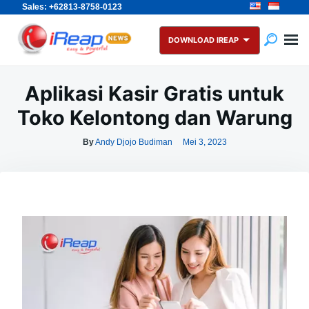
Sales: +62813-8758-0123
Skip
Search
to
for:
DOWNLOAD IREAP
content
Aplikasi Kasir Gratis untuk
Toko Kelontong dan Warung
By
Andy Djojo Budiman
Mei 3, 2023