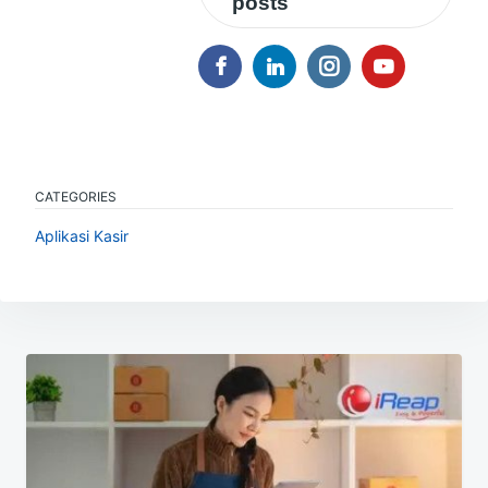
posts
CATEGORIES
Aplikasi Kasir
Navigasi
pos