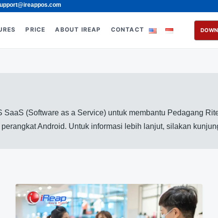
upport@ireappos.com
URES
PRICE
ABOUT IREAP
CONTACT
DOWN
 SaaS (Software as a Service) untuk membantu Pedagang Rite
erangkat Android. Untuk informasi lebih lanjut, silakan kunju