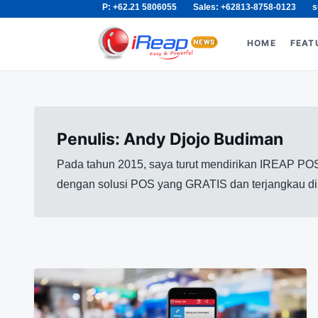
P: +62.21 5806055
Sales: +62813-8758-0123
s
Skip
Search
to
for:
HOME
FEAT
content
Penulis:
Andy Djojo Budiman
Pada tahun 2015, saya turut mendirikan IREAP POS
dengan solusi POS yang GRATIS dan terjangkau di p