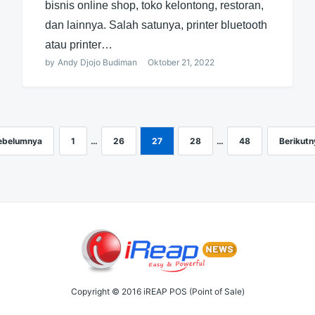
bisnis online shop, toko kelontong, restoran,
dan lainnya. Salah satunya, printer bluetooth
atau printer…
by
Andy Djojo Budiman
Oktober 21, 2022
ebelumnya
1
…
26
27
28
…
48
Berikutn
Copyright © 2016 iREAP POS (Point of Sale)