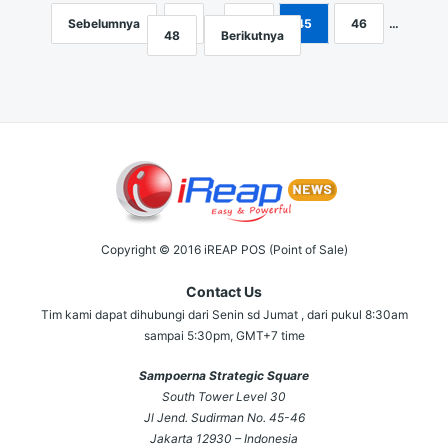
Sebelumnya
1
…
44
45
46
…
Navigasi
48
Berikutnya
pos
Copyright © 2016 iREAP POS (Point of Sale)
Contact Us
Tim kami dapat dihubungi dari Senin sd Jumat , dari pukul 8:30am
sampai 5:30pm, GMT+7 time
Sampoerna Strategic Square
South Tower Level 30
Jl Jend. Sudirman No. 45-46
Jakarta 12930 – Indonesia