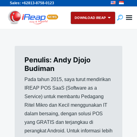
Sales: +62813-8758-0123
Skip
Search
to
for:
DOWNLOAD IREAP
content
Penulis:
Andy Djojo
Budiman
Pada tahun 2015, saya turut mendirikan
IREAP POS SaaS (Software as a
Service) untuk membantu Pedagang
Ritel Mikro dan Kecil menggunakan IT
dalam bersaing, dengan solusi POS
yang GRATIS dan terjangkau di
perangkat Android. Untuk informasi lebih