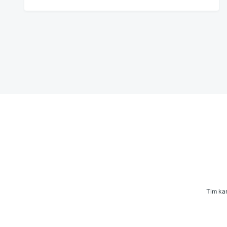
Navigasi
pos
Tim kam