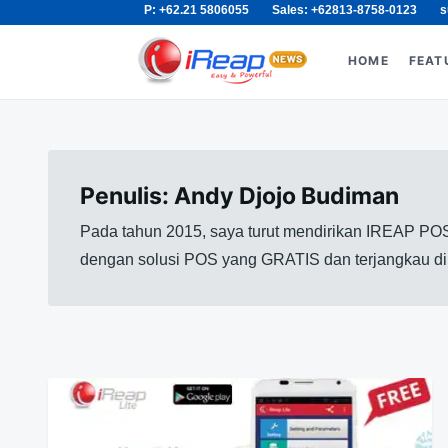
P: +62.21 5806055
Sales: +62813-8758-0123
s
Skip
Search
to
for:
HOME
FEAT
content
Penulis:
Andy Djojo Budiman
Pada tahun 2015, saya turut mendirikan IREAP POS
dengan solusi POS yang GRATIS dan terjangkau di p