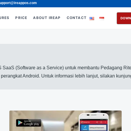
upport@ireappos.com
URES
PRICE
ABOUT IREAP
CONTACT
DOWN
 SaaS (Software as a Service) untuk membantu Pedagang Rite
erangkat Android. Untuk informasi lebih lanjut, silakan kunju