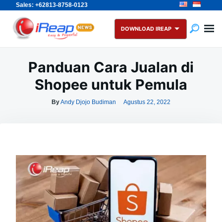
Sales: +62813-8758-0123
Skip
Search
to
for:
DOWNLOAD IREAP
content
Panduan Cara Jualan di
Shopee untuk Pemula
By
Andy Djojo Budiman
Agustus 22, 2022