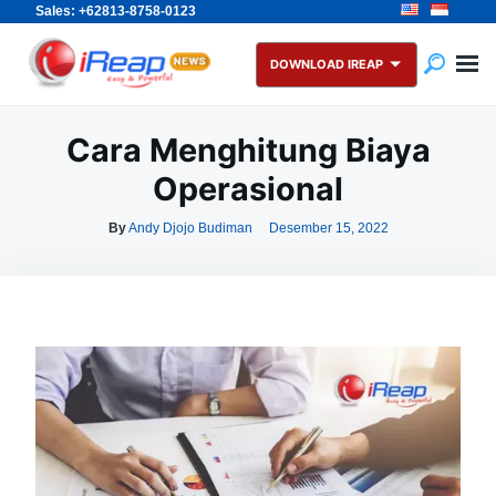
Sales: +62813-8758-0123
Skip
Search
to
for:
DOWNLOAD IREAP
content
Cara Menghitung Biaya
Operasional
By
Andy Djojo Budiman
Desember 15, 2022