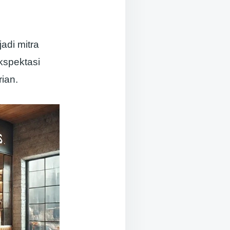
adi mitra
kspektasi
ian.