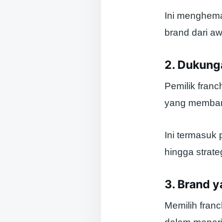
Ini menghema
brand dari aw
2. Dukunga
Pemilik fran
yang membant
Ini termasuk
hingga strat
3. Brand 
Memilih fran