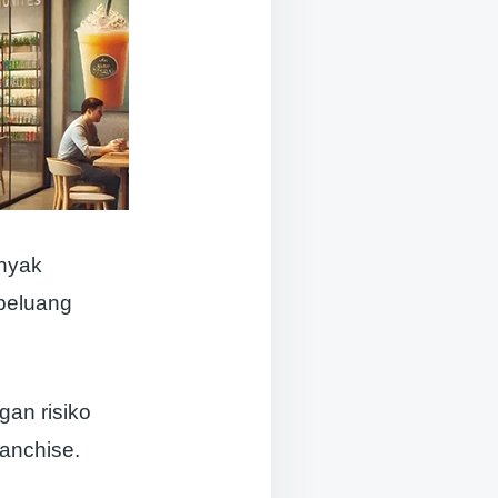
anyak
 peluang
gan risiko
ranchise.