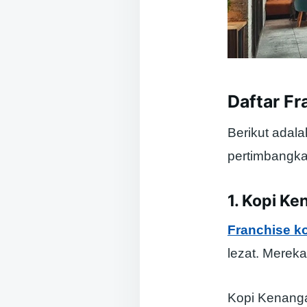
Daftar Fr
Berikut adal
pertimbangka
1. Kopi K
Franchise k
lezat. Merek
Kopi Kenanga