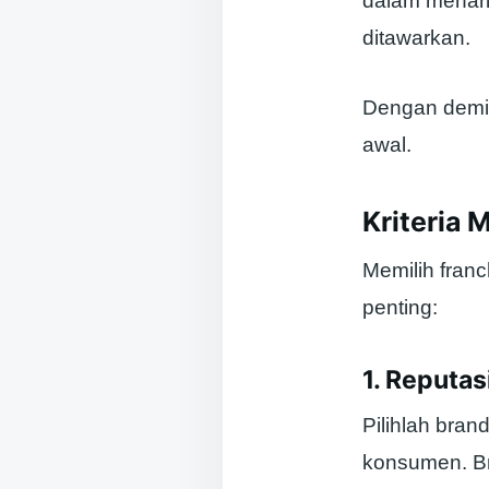
dalam menari
ditawarkan.
Dengan demik
awal.
Kriteria 
Memilih fran
penting:
1. Reputas
Pilihlah bran
konsumen. Bra