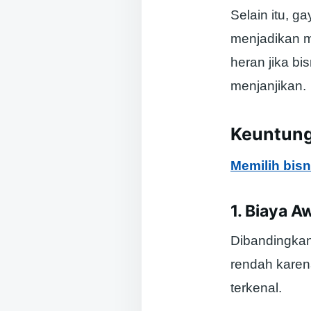
Selain itu, 
menjadikan mi
heran jika b
menjanjikan.
Keuntung
Memilih bisn
1. Biaya A
Dibandingkan 
rendah kare
terkenal.