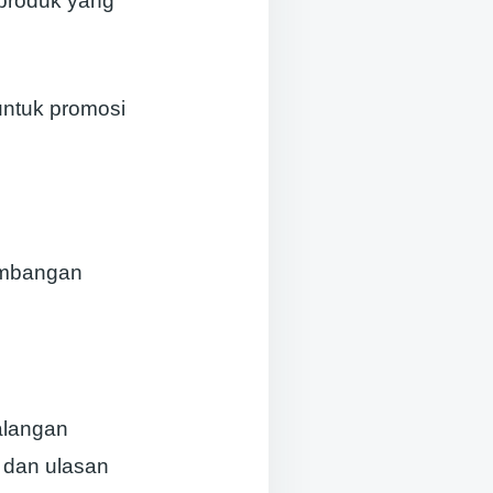
 produk yang
untuk promosi
imbangan
kalangan
f dan ulasan