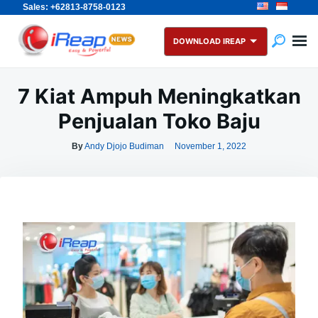
Sales: +62813-8758-0123
Skip
Search
to
for:
DOWNLOAD IREAP
content
7 Kiat Ampuh Meningkatkan
Penjualan Toko Baju
By
Andy Djojo Budiman
November 1, 2022