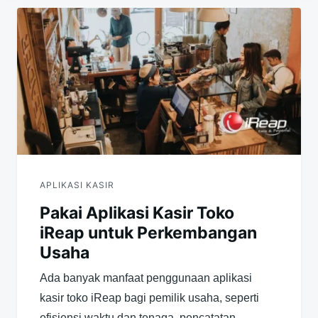
Navigasi
pos
APLIKASI KASIR
Pakai Aplikasi Kasir Toko
iReap untuk Perkembangan
Usaha
Ada banyak manfaat penggunaan aplikasi
kasir toko iReap bagi pemilik usaha, seperti
efisiensi waktu dan tenaga, pencatatan