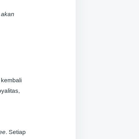
 akan
 kembali
yalitas,
ree
. Setiap