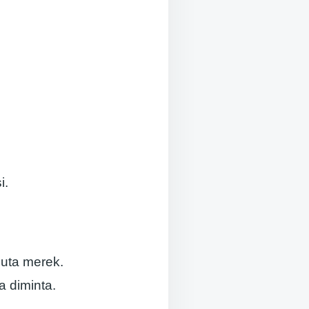
i.
uta merek.
 diminta.