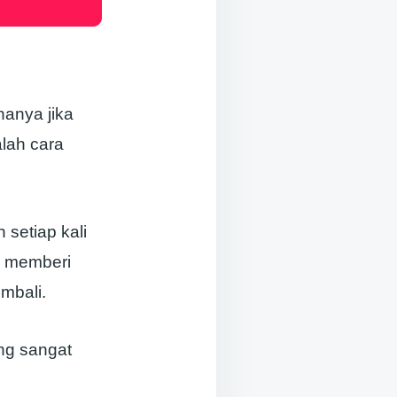
nanya jika
alah cara
setiap kali
a memberi
mbali.
ang sangat