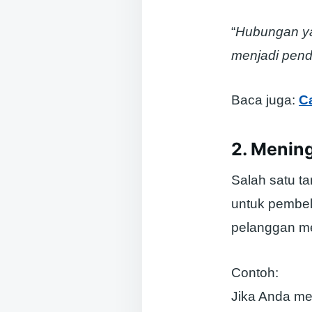
“
Hubungan ya
menjadi pend
Baca juga:
C
2. Menin
Salah satu t
untuk pembeli
pelanggan mem
Contoh:
Jika Anda me