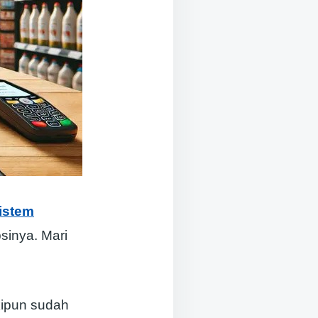
istem
inya. Mari
ipun sudah