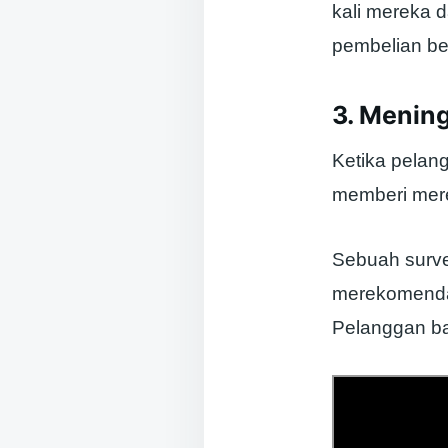
kali mereka 
pembelian ber
3. Menin
Ketika pelan
memberi mere
Sebuah surve
merekomendas
Pelanggan ba