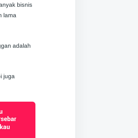
anyak bisnis
n lama
ggan adalah
i juga