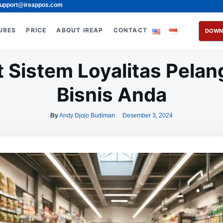
upport@ireappos.com
URES
PRICE
ABOUT IREAP
CONTACT
DOWN
 Sistem Loyalitas Pela
Bisnis Anda
By
Andy Djojo Budiman
Desember 3, 2024