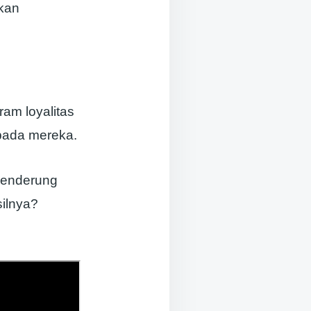
kan
am loyalitas
pada mereka.
cenderung
ilnya?