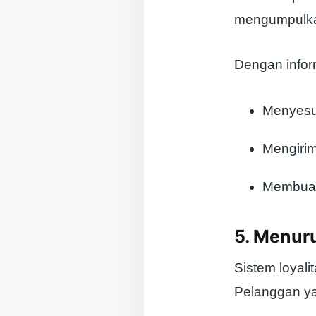
mengumpulkan 
Dengan inform
Menyesu
Mengirim
Membuat 
5. Menur
Sistem loyal
Pelanggan ya