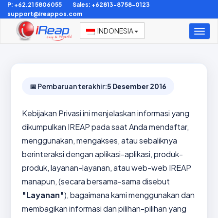
P: +62.21 5806055
Sales: +62813-8758-0123
support@ireappos.com
INDONESIA
Togg
navig
📅 Pembaruan terakhir:
5 Desember 2016
Kebijakan Privasi ini menjelaskan informasi yang
dikumpulkan IREAP pada saat Anda mendaftar,
menggunakan, mengakses, atau sebaliknya
berinteraksi dengan aplikasi-aplikasi, produk-
produk, layanan-layanan, atau web-web IREAP
manapun, (secara bersama-sama disebut
"Layanan"
), bagaimana kami menggunakan dan
membagikan informasi dan pilihan-pilihan yang