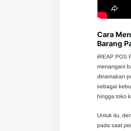
Cara Men
Barang P
iREAP POS Pr
menangani ba
dinamakan pu
sebagai kebu
hingga toko k
Untuk itu, d
pada saat pe