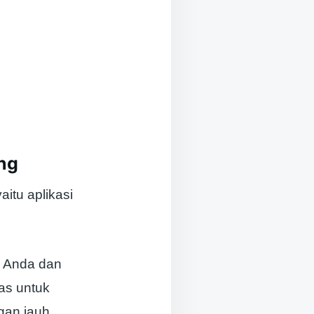
ng
aitu aplikasi
d Anda dan
tas untuk
gan jauh