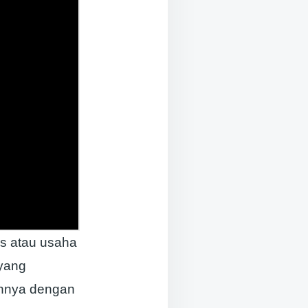
is atau usaha
 yang
annya dengan