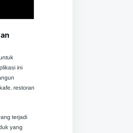
uan
 untuk
ikasi ini
bangun
afe, restoran
ng terjadi
oduk yang