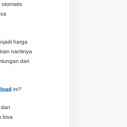
 otomatis
isa
njadi harga
kian nantinya
ntungan dari
nload
ini?
s dan
 bisa