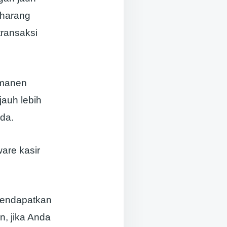
 harang
transaksi
ermanen
jauh lebih
da.
are kasir
mendapatkan
n, jika Anda