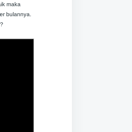
aik maka
er bulannya.
n?