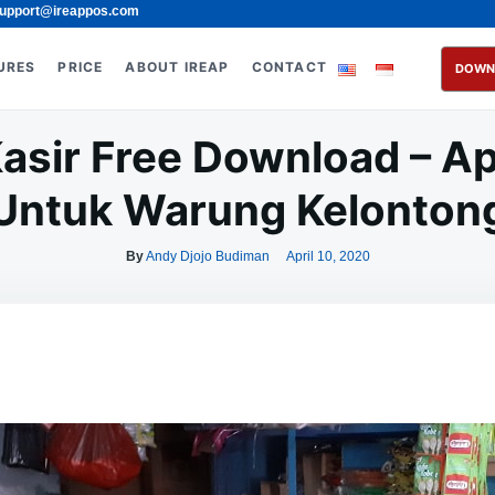
upport@ireappos.com
URES
PRICE
ABOUT IREAP
CONTACT
DOWN
asir Free Download – Apl
Untuk Warung Kelonton
By
Andy Djojo Budiman
April 10, 2020