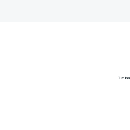
pos
Tim kam