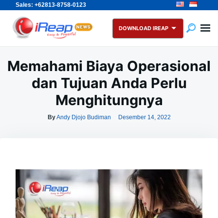
Sales: +62813-8758-0123
Skip
Search
to
for:
DOWNLOAD IREAP
content
Memahami Biaya Operasional
dan Tujuan Anda Perlu
Menghitungnya
By
Andy Djojo Budiman
Desember 14, 2022