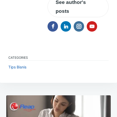
See author's
posts
CATEGORIES
Tips Bisnis
Navigasi
pos