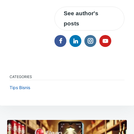
See author's
posts
CATEGORIES
Tips Bisnis
Navigasi
pos