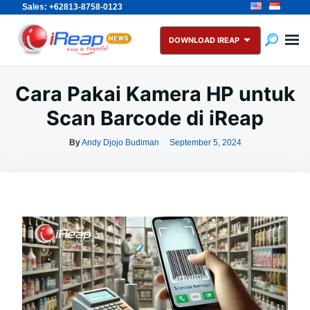
Sales: +62813-8758-0123
Skip
Search
to
for:
DOWNLOAD IREAP
content
Cara Pakai Kamera HP untuk
Scan Barcode di iReap
By
Andy Djojo Budiman
September 5, 2024