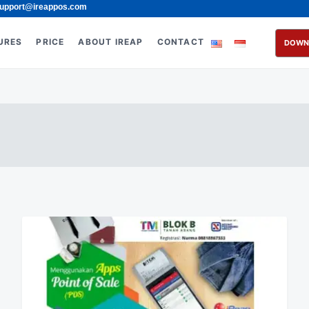
upport@ireappos.com
URES
PRICE
ABOUT IREAP
CONTACT
DOWN