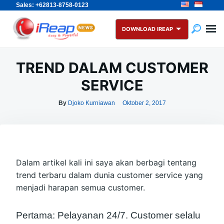
Sales: +62813-8758-0123
Skip
Search
to
for:
DOWNLOAD IREAP
content
TREND DALAM CUSTOMER
SERVICE
By
Djoko Kurniawan
Oktober 2, 2017
Dalam artikel kali ini saya akan berbagi tentang
trend terbaru dalam dunia customer service yang
menjadi harapan semua customer.
Pertama: Pelayanan 24/7. Customer selalu