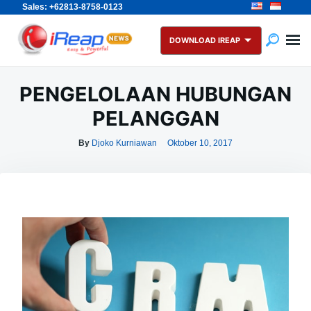
Sales: +62813-8758-0123
Skip
Search
to
for:
DOWNLOAD IREAP
content
PENGELOLAAN HUBUNGAN
PELANGGAN
By
Djoko Kurniawan
Oktober 10, 2017