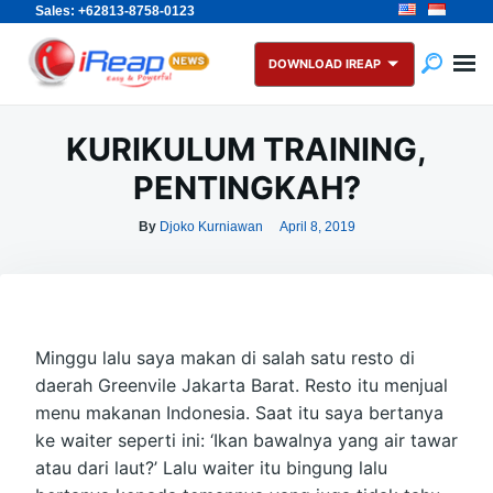
Sales: +62813-8758-0123
Skip
Search
to
for:
DOWNLOAD IREAP
content
KURIKULUM TRAINING,
PENTINGKAH?
By
Djoko Kurniawan
April 8, 2019
Minggu lalu saya makan di salah satu resto di
daerah Greenvile Jakarta Barat. Resto itu menjual
menu makanan Indonesia. Saat itu saya bertanya
ke waiter seperti ini: ‘Ikan bawalnya yang air tawar
atau dari laut?’ Lalu waiter itu bingung lalu