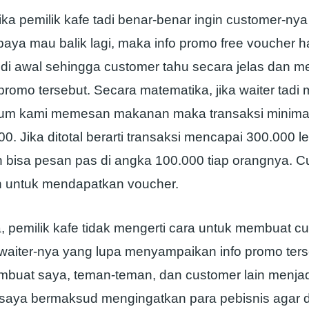
ika pemilik kafe tadi benar-benar ingin customer-ny
paya mau balik lagi, maka info promo free voucher h
di awal sehingga customer tahu secara jelas dan 
promo tersebut. Secara matematika, jika waiter tadi
lum kami memesan makanan maka transaksi minimal
0. Jika ditotal berarti transaksi mencapai 300.000 l
n bisa pesan pas di angka 100.000 tiap orangnya. C
h untuk mendapatkan voucher.
, pemilik kafe tidak mengerti cara untuk membuat c
waiter-nya yang lupa menyampaikan info promo ter
buat saya, teman-teman, dan customer lain menjadi
as saya bermaksud mengingatkan para pebisnis agar