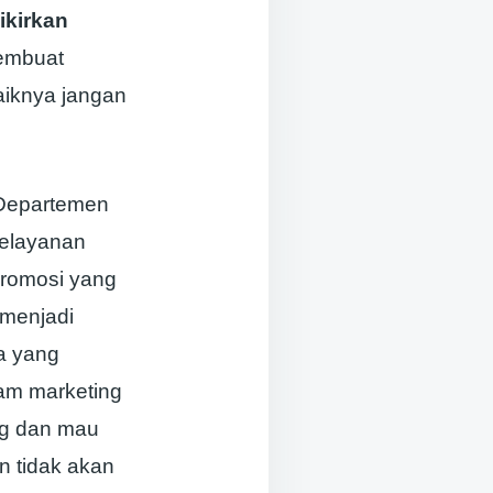
ikirkan
membuat
aiknya jangan
 Departemen
pelayanan
promosi yang
 menjadi
a yang
ram marketing
ng dan mau
n tidak akan