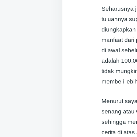
Seharusnya j
tujuannya su
diungkapkan 
manfaat dari 
di awal sebe
adalah 100.00
tidak mungki
membeli lebi
Menurut saya
senang atau 
sehingga mem
cerita di at