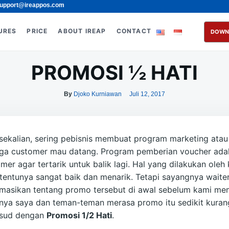
upport@ireappos.com
URES
PRICE
ABOUT IREAP
CONTACT
DOWN
PROMOSI ½ HATI
By
Djoko Kurniawan
Juli 12, 2017
ekalian, sering pebisnis membuat program marketing ata
ga customer mau datang. Program pemberian voucher adal
er agar tertarik untuk balik lagi. Hal yang dilakukan oleh 
 tentunya sangat baik dan menarik. Tetapi sayangnya waite
masikan tentang promo tersebut di awal sebelum kami mem
nya saya dan teman-teman merasa promo itu sedikit kurang 
ksud dengan
Promosi 1/2 Hati
.