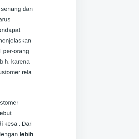
a senang dan
arus
mendapat
 menjelaskan
 per-orang
ebih, karena
ustomer rela
ustomer
sebut
 kesal. Dari
 dengan
lebih