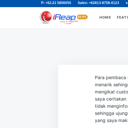
P: +62.21 5806055
Sales: +62813-8758-0123
s
Skip
Search
to
for:
HOME
FEAT
content
Para pembaca s
menarik sehing
mengikat custom
saya ceritakan
tidak menginfo
sehingga ujung
yang saya ma