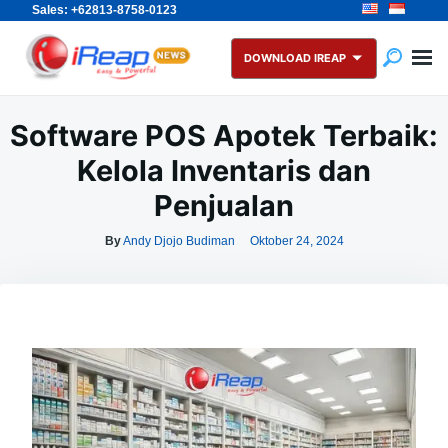
Sales: +62813-8758-0123
Skip
Search
to
for:
DOWNLOAD IREAP
content
Software POS Apotek Terbaik:
Kelola Inventaris dan
Penjualan
By
Andy Djojo Budiman
Oktober 24, 2024