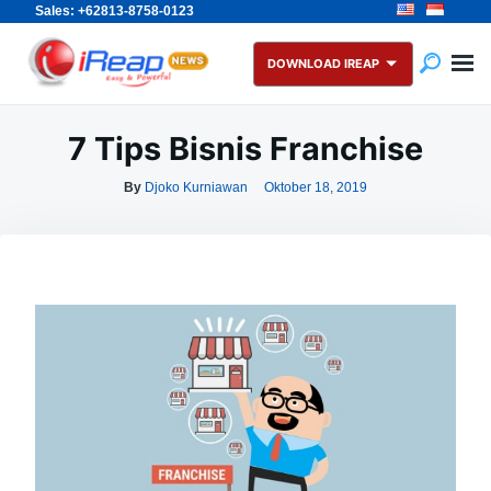
Sales: +62813-8758-0123
Skip
Search
to
for:
DOWNLOAD IREAP
content
7 Tips Bisnis Franchise
By
Djoko Kurniawan
Oktober 18, 2019