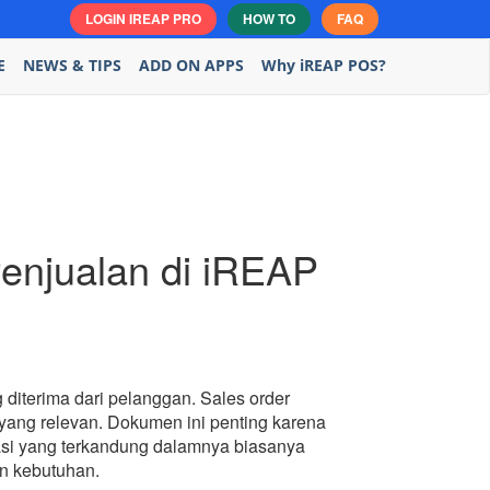
LOGIN IREAP PRO
HOW TO
FAQ
E
NEWS & TIPS
ADD ON APPS
Why iREAP POS?
Penjualan di iREAP
diterima dari pelanggan. Sales order
 yang relevan. Dokumen ini penting karena
masi yang terkandung dalamnya biasanya
an kebutuhan.