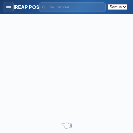
iREAP POS
👈