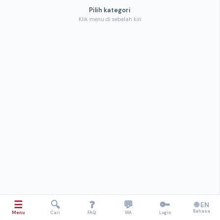
Pilih kategori
Klik menu di sebelah kiri
☰
🔍
❓
💬
🔑
🌐 EN
Bahasa
Menu
Cari
FAQ
WA
Login