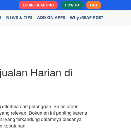
LOGIN IREAP PRO
HOW TO
FAQ
E
NEWS & TIPS
ADD ON APPS
Why iREAP POS?
ualan Harian di
diterima dari pelanggan. Sales order
 yang relevan. Dokumen ini penting karena
masi yang terkandung dalamnya biasanya
an kebutuhan.