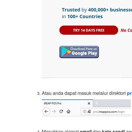
Atau anda dapat masuk melalui direktori
pr
Masukkan alamat
email
dan
kata sandi
and