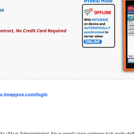
o.ireappos.com/login
a (Akun Administrator) Akun email yang pertama kali anda 