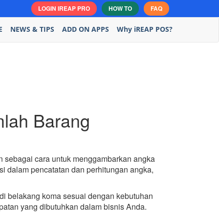
LOGIN IREAP PRO
HOW TO
FAQ
E
NEWS & TIPS
ADD ON APPS
Why iREAP POS?
mlah Barang
akan sebagai cara untuk menggambarkan angka
asi dalam pencatatan dan perhitungan angka,
 di belakang koma sesuai dengan kebutuhan
patan yang dibutuhkan dalam bisnis Anda.