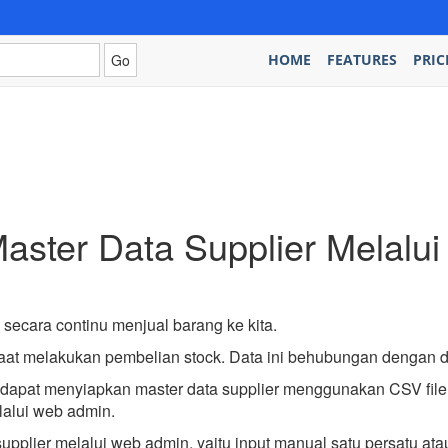
HOME
FEATURES
PRIC
aster Data Supplier Melalu
secara continu menjual barang ke kita.
saat melakukan pembelian stock. Data ini behubungan dengan d
dapat menyiapkan master data supplier menggunakan CSV file, 
lalui web admin.
upplier melalui web admin, yaitu input manual satu persatu at