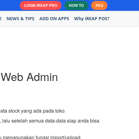
LOGIN IREAP PRO
HOW TO
FAQ
E
NEWS & TIPS
ADD ON APPS
Why iREAP POS?
i Web Admin
ata stock yang ada pada toko.
lalu setelah semua data-data siap anda bisa
au menggunakan fungsi import/upload.