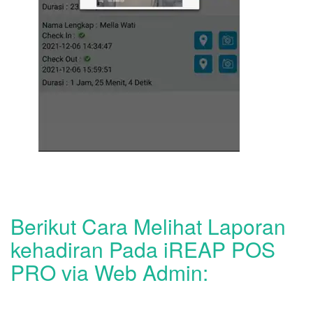
Berikut Cara Melihat Laporan
kehadiran Pada iREAP POS
PRO via Web Admin: