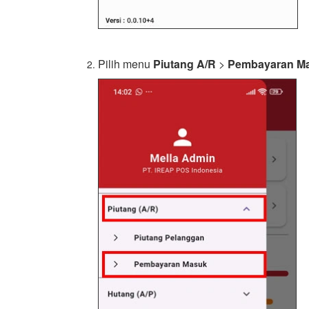
Pilih menu
Piutang A/R
>
Pembayaran M