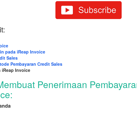
t:
oice
n pada iReap Invoice
it Sales
tode Pembayaran Credit Sales
iReap Invoice
h Membuat Penerimaan Pembayara
ce:
 anda