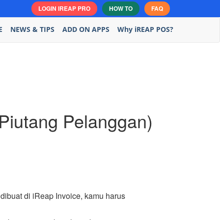
LOGIN IREAP PRO
HOW TO
FAQ
E
NEWS & TIPS
ADD ON APPS
Why iREAP POS?
iutang Pelanggan)
 dibuat di iReap Invoice, kamu harus