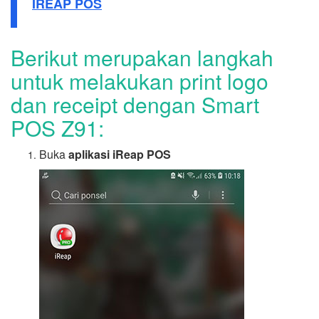
IREAP POS
Berikut merupakan langkah
untuk melakukan print logo
dan receipt dengan Smart
POS Z91:
Buka
aplikasi iReap POS