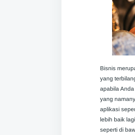
Bisnis merup
yang terbila
apabila Anda
yang namanya 
aplikasi sepe
lebih baik la
seperti di baw