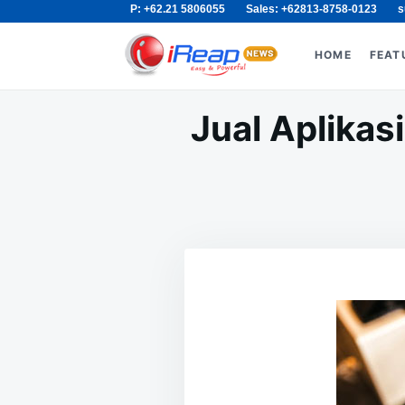
P: +62.21 5806055
Sales: +62813-8758-0123
s
Skip
Search
to
for:
HOME
FEAT
content
Jual Aplikas