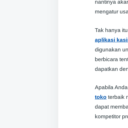
nantinya aka
mengatur us
Tak hanya itu
aplikasi kasi
digunakan unt
berbicara ten
dapatkan de
Apabila Anda 
toko
terbaik 
dapat memban
kompetitor pr