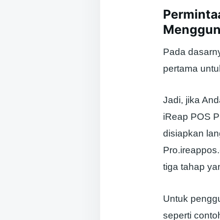
Perminta
Mengguna
Pada dasarny
pertama untu
Jadi, jika A
iReap POS Pr
disiapkan la
Pro.ireappos.
tiga tahap ya
Untuk penggu
seperti cont