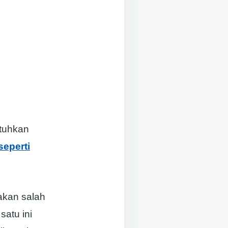
utuhkan
seperti
kan salah
satu ini