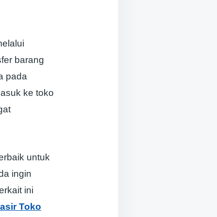
elalui
fer barang
da pada
masuk ke toko
gat
terbaik untuk
da ingin
rkait ini
asir Toko