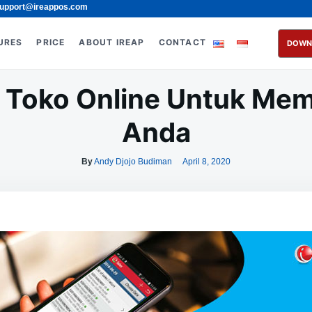
upport@ireappos.com
URES
PRICE
ABOUT IREAP
CONTACT
DOWN
i Toko Online Untuk Me
Anda
By
Andy Djojo Budiman
April 8, 2020