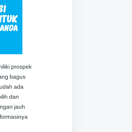
liki prospek
yang bagus
sudah ada
ilih dan
engan jauh
nformasinya