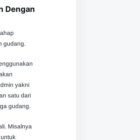
ah Dengan
tahap
un gudang.
 menggunakan
 akan
Admin yakni
an satu dari
juga gudang.
li. Misalnya
 untuk