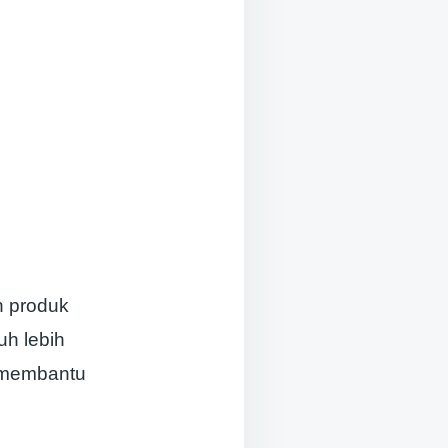
n produk
uh lebih
 membantu