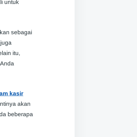
i untuk
nakan sebagai
 juga
ain itu,
a Anda
am kasir
ntinya akan
ada beberapa