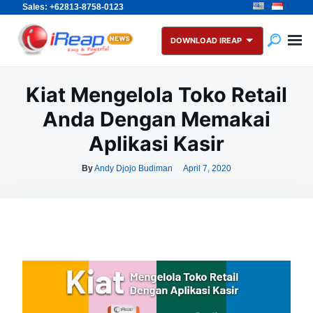
Sales: +62813-8758-0123
Skip
Search
to
for:
DOWNLOAD IREAP
content
Kiat Mengelola Toko Retail
Anda Dengan Memakai
Aplikasi Kasir
By
Andy Djojo Budiman
April 7, 2020