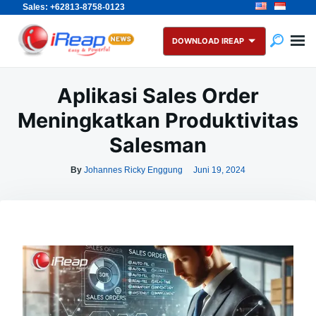
Sales: +62813-8758-0123
Skip
Search
to
for:
DOWNLOAD IREAP
content
Aplikasi Sales Order
Meningkatkan Produktivitas
Salesman
By
Johannes Ricky Enggung
Juni 19, 2024