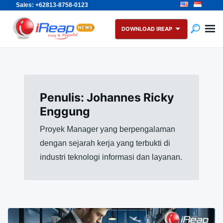
Sales: +62813-8758-0123
Skip
Search
to
for:
DOWNLOAD IREAP
content
Penulis:
Johannes Ricky
Enggung
Proyek Manager yang berpengalaman
dengan sejarah kerja yang terbukti di
industri teknologi informasi dan layanan.