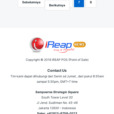
Sebelumnya
1
…
6
7
8
Navigasi
Berikutnya
pos
Copyright © 2016 iREAP POS (Point of Sale)
Contact Us
Tim kami dapat dihubungi dari Senin sd Jumat , dari pukul 8:30am
sampai 5:30pm, GMT+7 time
Sampoerna Strategic Square
South Tower Level 30
Jl Jend. Sudirman No. 45-46
Jakarta 12930 – Indonesia
Sales:
+62813-8758-0123