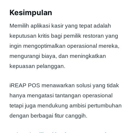
Kesimpulan
Memilih aplikasi kasir yang tepat adalah
keputusan kritis bagi pemilik restoran yang
ingin mengoptimalkan operasional mereka,
mengurangi biaya, dan meningkatkan
kepuasan pelanggan.
iREAP POS menawarkan solusi yang tidak
hanya mengatasi tantangan operasional
tetapi juga mendukung ambisi pertumbuhan
dengan berbagai fitur canggih.