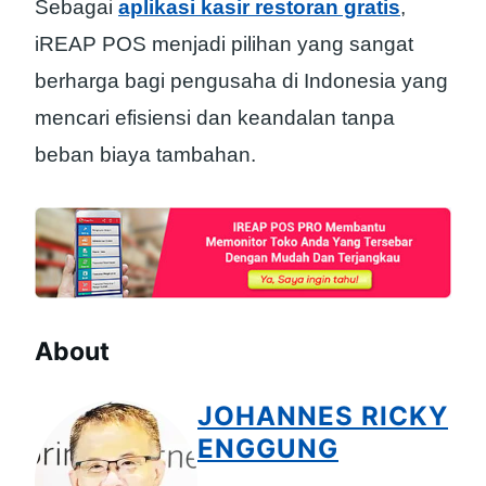
Sebagai
aplikasi kasir restoran gratis
,
iREAP POS menjadi pilihan yang sangat
berharga bagi pengusaha di Indonesia yang
mencari efisiensi dan keandalan tanpa
beban biaya tambahan.
About
JOHANNES RICKY
ENGGUNG