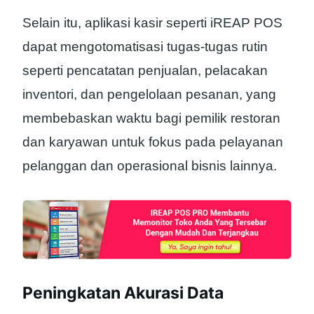
Selain itu, aplikasi kasir seperti iREAP POS
dapat mengotomatisasi tugas-tugas rutin
seperti pencatatan penjualan, pelacakan
inventori, dan pengelolaan pesanan, yang
membebaskan waktu bagi pemilik restoran
dan karyawan untuk fokus pada pelayanan
pelanggan dan operasional bisnis lainnya.
Peningkatan Akurasi Data