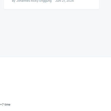
by
Johannes Ricky Enggung
Juni 21, 2024
T+7 time