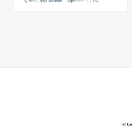
by
Andy Djojo Budiman
September 3, 2024
Navigasi
pos
Tim kam