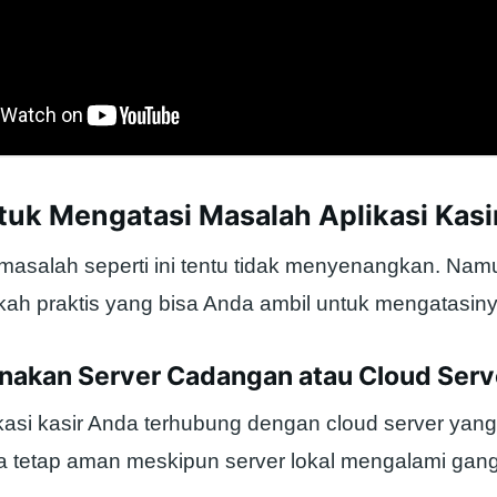
tuk Mengatasi Masalah Aplikasi Kasi
asalah seperti ini tentu tidak menyenangkan. Nam
kah praktis yang bisa Anda ambil untuk mengatasiny
nakan Server Cadangan atau Cloud Serv
kasi kasir Anda terhubung dengan cloud server yang
a tetap aman meskipun server lokal mengalami gan