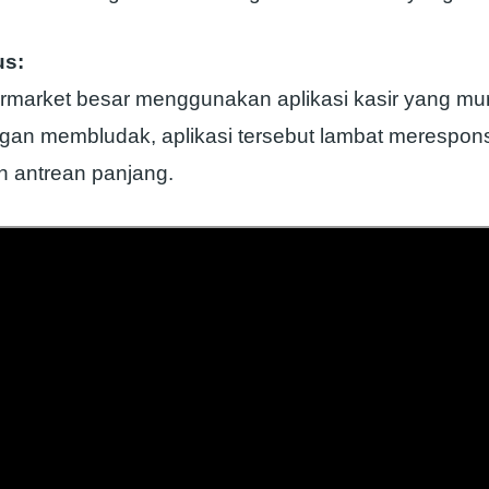
us:
market besar menggunakan aplikasi kasir yang mura
ggan membludak, aplikasi tersebut lambat merespon
 antrean panjang.