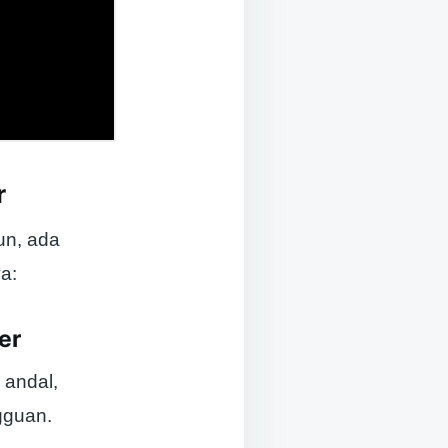
r
un, ada
a:
er
 andal,
gguan.