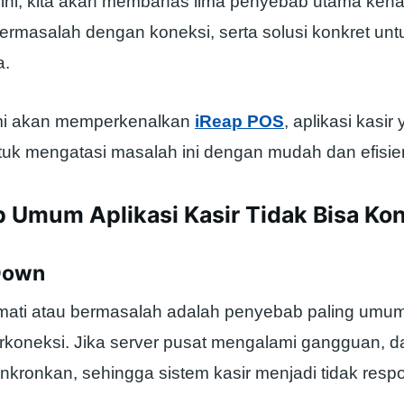
l ini, kita akan membahas lima penyebab utama kena
bermasalah dengan koneksi, serta solusi konkret unt
a.
ami akan memperkenalkan
iReap POS
, aplikasi kasir
tuk mengatasi masalah ini dengan mudah dan efisie
 Umum Aplikasi Kasir Tidak Bisa Ko
 Down
mati atau bermasalah adalah penyebab paling umum
erkoneksi. Jika server pusat mengalami gangguan, da
sinkronkan, sehingga sistem kasir menjadi tidak respo