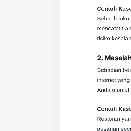
Contoh Kas
Sebuah toko r
mencatat tra
risiko kesala
2. Masalah
Sebagian bes
internet yang 
Anda otomati
Contoh Kas
Restoran yan
pesanan secar