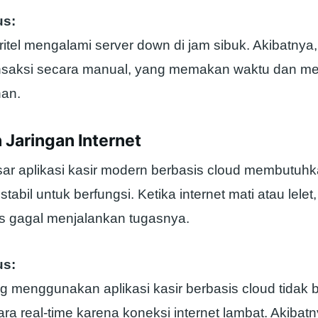
us:
itel mengalami server down di jam sibuk. Akibatnya,
nsaksi secara manual, yang memakan waktu dan m
han.
 Jaringan Internet
ar aplikasi kasir modern berbasis cloud membutuhk
stabil untuk berfungsi. Ketika internet mati atau lelet,
s gagal menjalankan tugasnya.
us:
g menggunakan aplikasi kasir berbasis cloud tidak 
a real-time karena koneksi internet lambat. Akibatn