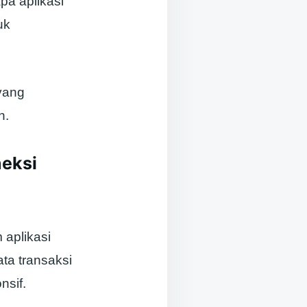
pa aplikasi
uk
 yang
n.
neksi
 aplikasi
ta transaksi
nsif.