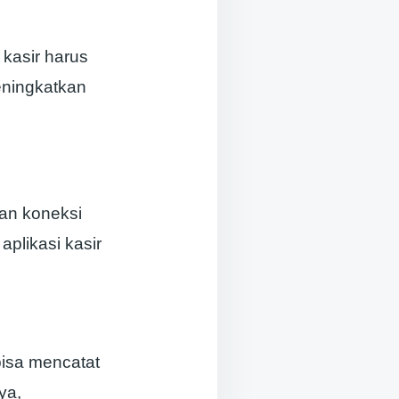
 kasir harus
eningkatkan
an koneksi
 aplikasi kasir
bisa mencatat
ya,