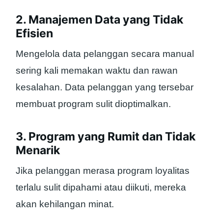
2. Manajemen Data yang Tidak
Efisien
Mengelola data pelanggan secara manual
sering kali memakan waktu dan rawan
kesalahan. Data pelanggan yang tersebar
membuat program sulit dioptimalkan.
3. Program yang Rumit dan Tidak
Menarik
Jika pelanggan merasa program loyalitas
terlalu sulit dipahami atau diikuti, mereka
akan kehilangan minat.