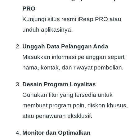
PRO
Kunjungi situs resmi iReap PRO atau
unduh aplikasinya.
Unggah Data Pelanggan Anda
Masukkan informasi pelanggan seperti
nama, kontak, dan riwayat pembelian.
Desain Program Loyalitas
Gunakan fitur yang tersedia untuk
membuat program poin, diskon khusus,
atau penawaran eksklusif.
Monitor dan Optimalkan