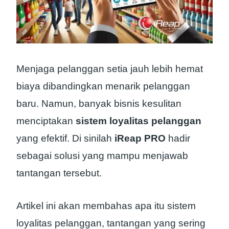
Menjaga pelanggan setia jauh lebih hemat
biaya dibandingkan menarik pelanggan
baru. Namun, banyak bisnis kesulitan
menciptakan
sistem loyalitas pelanggan
yang efektif. Di sinilah
iReap PRO
hadir
sebagai solusi yang mampu menjawab
tantangan tersebut.
Artikel ini akan membahas apa itu sistem
loyalitas pelanggan, tantangan yang sering