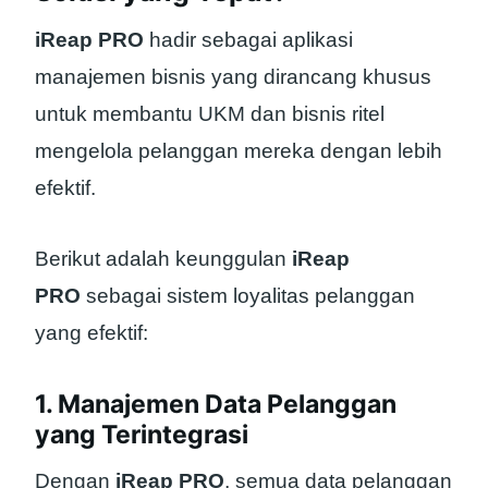
iReap PRO
hadir sebagai aplikasi
manajemen bisnis yang dirancang khusus
untuk membantu UKM dan bisnis ritel
mengelola pelanggan mereka dengan lebih
efektif.
Berikut adalah keunggulan
iReap
PRO
sebagai sistem loyalitas pelanggan
yang efektif:
1. Manajemen Data Pelanggan
yang Terintegrasi
Dengan
iReap PRO
, semua data pelanggan