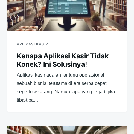
APLIKASI KASIR
Kenapa Aplikasi Kasir Tidak
Konek? Ini Solusinya!
Aplikasi kasir adalah jantung operasional
sebuah bisnis, terutama di era serba cepat
seperti sekarang. Namun, apa yang terjadi jika
tiba-tiba…