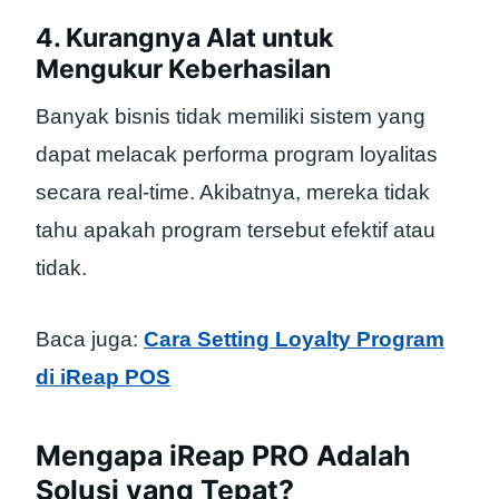
4. Kurangnya Alat untuk
Mengukur Keberhasilan
Banyak bisnis tidak memiliki sistem yang
dapat melacak performa program loyalitas
secara real-time. Akibatnya, mereka tidak
tahu apakah program tersebut efektif atau
tidak.
Baca juga:
Cara Setting Loyalty Program
di iReap POS
Mengapa iReap PRO Adalah
Solusi yang Tepat?