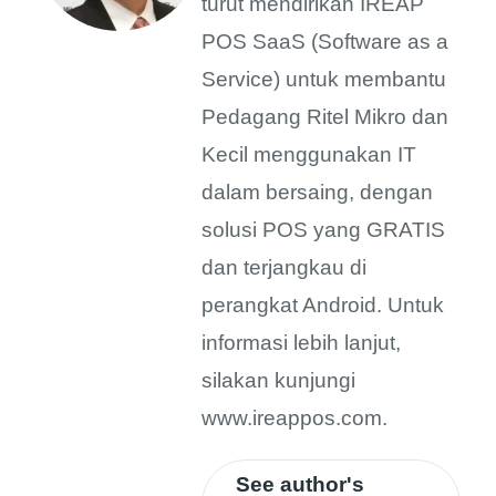
turut mendirikan IREAP
POS SaaS (Software as a
Service) untuk membantu
Pedagang Ritel Mikro dan
Kecil menggunakan IT
dalam bersaing, dengan
solusi POS yang GRATIS
dan terjangkau di
perangkat Android. Untuk
informasi lebih lanjut,
silakan kunjungi
www.ireappos.com.
See author's