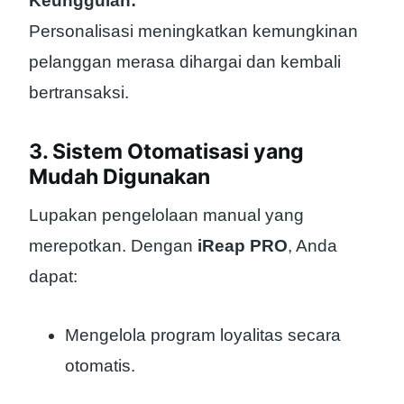
Keunggulan:
Personalisasi meningkatkan kemungkinan
pelanggan merasa dihargai dan kembali
bertransaksi.
3. Sistem Otomatisasi yang
Mudah Digunakan
Lupakan pengelolaan manual yang
merepotkan. Dengan
iReap PRO
, Anda
dapat:
Mengelola program loyalitas secara
otomatis.