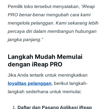
Pemilik toko tersebut menyatakan,
“iReap
PRO benar-benar mengubah cara kami
mengelola pelanggan. Kami sekarang lebih
percaya diri dalam membangun hubungan
jangka panjang.”
Langkah Mudah Memulai
dengan iReap PRO
Jika Anda tertarik untuk meningkatkan
loyalitas pelanggan
, berikut langkah-
langkah sederhana untuk memulai:
Daftar dan Pasang Aplikasi iReap