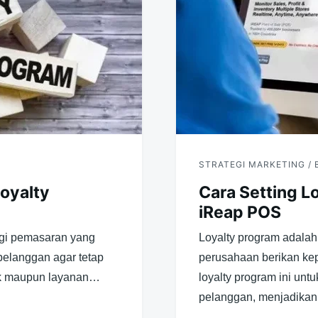
STRATEGI MARKETING / 
oyalty
Cara Setting L
iReap POS
egi pemasaran yang
Loyalty program adala
pelanggan agar tetap
perusahaan berikan ke
uk maupun layanan…
loyalty program ini unt
pelanggan, menjadika