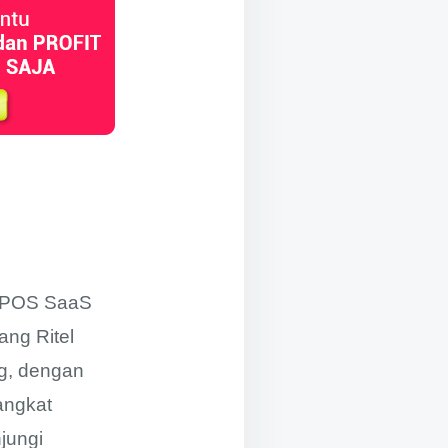
P POS SaaS
ang Ritel
g, dengan
angkat
njungi