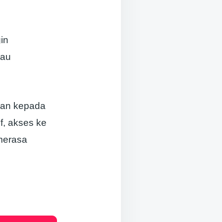
in
tau
ikan kepada
f, akses ke
merasa