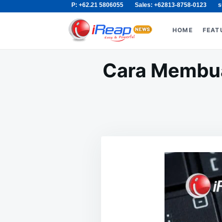
P: +62.21 5806055
Sales: +62813-8758-0123
s
Skip
Search
to
for:
HOME
FEAT
content
Cara Membua