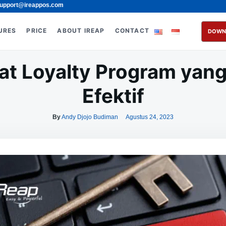
upport@ireappos.com
URES
PRICE
ABOUT IREAP
CONTACT
DOWN
t Loyalty Program yang
Efektif
By
Andy Djojo Budiman
Agustus 24, 2023