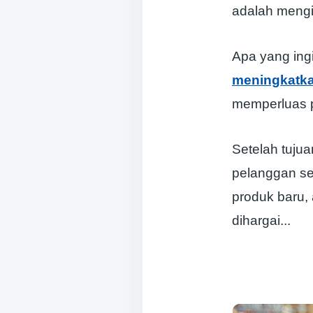
adalah mengid
Apa yang ing
meningkatka
memperluas 
Setelah tuju
pelanggan set
produk baru
dihargai.
..