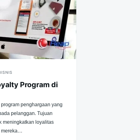
BISNIS
oyalty Program di
h program penghargaan yang
pada pelanggan. Tujuan
uk meningkatkan loyalitas
n mereka…