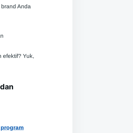
a brand Anda
an
efektif? Yuk,
 dan
y program