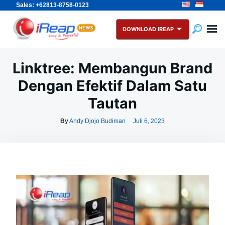
Sales: +62813-8758-0123
Skip
Search
to
for:
DOWNLOAD IREAP
content
Linktree: Membangun Brand
Dengan Efektif Dalam Satu
Tautan
By
Andy Djojo Budiman
Juli 6, 2023