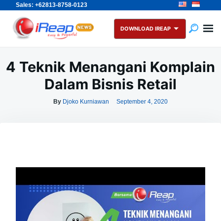
Sales: +62813-8758-0123
Skip
Search
to
for:
DOWNLOAD IREAP
content
4 Teknik Menangani Komplain
Dalam Bisnis Retail
By
Djoko Kurniawan
September 4, 2020