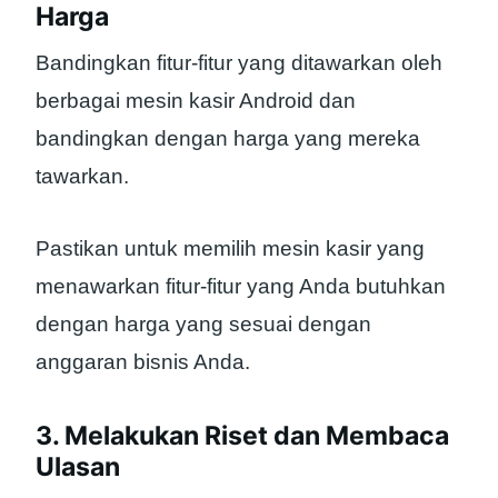
Harga
Bandingkan fitur-fitur yang ditawarkan oleh
berbagai mesin kasir Android dan
bandingkan dengan harga yang mereka
tawarkan.
Pastikan untuk memilih mesin kasir yang
menawarkan fitur-fitur yang Anda butuhkan
dengan harga yang sesuai dengan
anggaran bisnis Anda.
3. Melakukan Riset dan Membaca
Ulasan