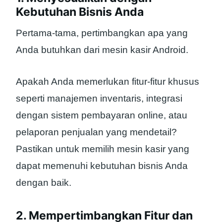
Kebutuhan Bisnis Anda
Pertama-tama, pertimbangkan apa yang
Anda butuhkan dari mesin kasir Android.
Apakah Anda memerlukan fitur-fitur khusus
seperti manajemen inventaris, integrasi
dengan sistem pembayaran online, atau
pelaporan penjualan yang mendetail?
Pastikan untuk memilih mesin kasir yang
dapat memenuhi kebutuhan bisnis Anda
dengan baik.
2. Mempertimbangkan Fitur dan