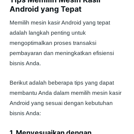
Android yang Tepat
Memilih mesin kasir Android yang tepat
adalah langkah penting untuk
mengoptimalkan proses transaksi
pembayaran dan meningkatkan efisiensi
bisnis Anda.
Berikut adalah beberapa tips yang dapat
membantu Anda dalam memilih mesin kasir
Android yang sesuai dengan kebutuhan
bisnis Anda:
1. Menyesuaikan dengan