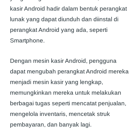
kasir Android hadir dalam bentuk perangkat
lunak yang dapat diunduh dan diinstal di
perangkat Android yang ada, seperti
Smartphone.
Dengan mesin kasir Android, pengguna
dapat mengubah perangkat Android mereka
menjadi mesin kasir yang lengkap,
memungkinkan mereka untuk melakukan
berbagai tugas seperti mencatat penjualan,
mengelola inventaris, mencetak struk
pembayaran, dan banyak lagi.