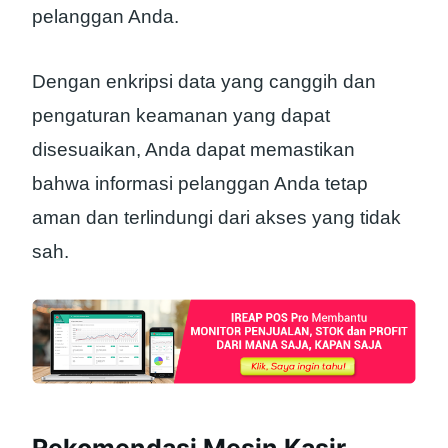
pelanggan Anda.
Dengan enkripsi data yang canggih dan
pengaturan keamanan yang dapat
disesuaikan, Anda dapat memastikan
bahwa informasi pelanggan Anda tetap
aman dan terlindungi dari akses yang tidak
sah.
Rekomendasi Mesin Kasir