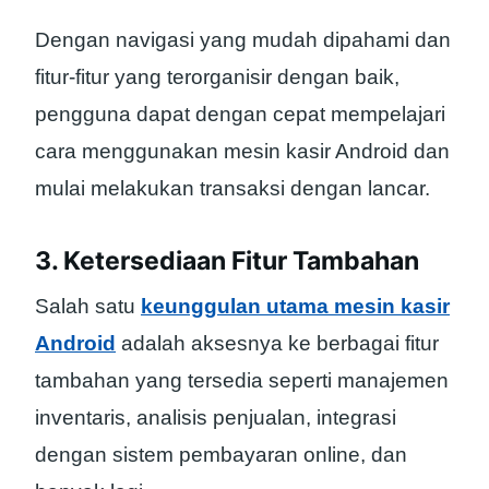
Dengan navigasi yang mudah dipahami dan
fitur-fitur yang terorganisir dengan baik,
pengguna dapat dengan cepat mempelajari
cara menggunakan mesin kasir Android dan
mulai melakukan transaksi dengan lancar.
3. Ketersediaan Fitur Tambahan
Salah satu
keunggulan utama mesin kasir
Android
adalah aksesnya ke berbagai fitur
tambahan yang tersedia seperti manajemen
inventaris, analisis penjualan, integrasi
dengan sistem pembayaran online, dan