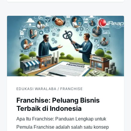
EDUKASI WARALABA / FRANCHISE
Franchise: Peluang Bisnis
Terbaik di Indonesia
Apa Itu Franchise: Panduan Lengkap untuk
Pemula Franchise adalah salah satu konsep