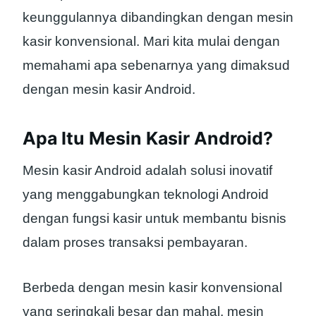
keunggulannya dibandingkan dengan mesin
kasir konvensional. Mari kita mulai dengan
memahami apa sebenarnya yang dimaksud
dengan mesin kasir Android.
Apa Itu Mesin Kasir Android?
Mesin kasir Android adalah solusi inovatif
yang menggabungkan teknologi Android
dengan fungsi kasir untuk membantu bisnis
dalam proses transaksi pembayaran.
Berbeda dengan mesin kasir konvensional
yang seringkali besar dan mahal, mesin