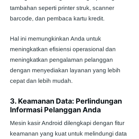
tambahan seperti printer struk, scanner
barcode, dan pembaca kartu kredit.
Hal ini memungkinkan Anda untuk
meningkatkan efisiensi operasional dan
meningkatkan pengalaman pelanggan
dengan menyediakan layanan yang lebih
cepat dan lebih mudah.
3. Keamanan Data: Perlindungan
Informasi Pelanggan Anda
Mesin kasir Android dilengkapi dengan fitur
keamanan yang kuat untuk melindungi data