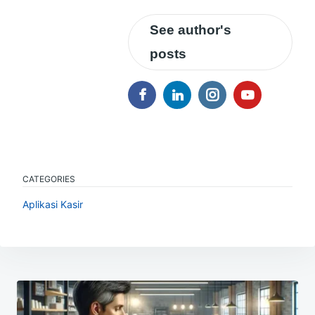
See author's
posts
CATEGORIES
Aplikasi Kasir
Navigasi
pos