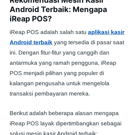
Android Terbaik: Mengapa
iReap POS?
iReap POS adalah salah satu
aplikasi kasir
Android terbaik
yang tersedia di pasar saat
ini. Dengan fitur-fitur yang canggih dan
antarmuka yang ramah pengguna, iReap
POS menjadi pilihan yang populer di
kalangan pengusaha untuk mengelola
transaksi pembayaran mereka.
Berikut adalah beberapa alasan mengapa
iReap POS layak dipertimbangkan sebagai
solusi mesin kasir Android terbaik: