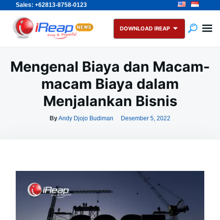
Sales: +62813-8758-0123
Skip
Search
to
for:
DOWNLOAD IREAP
content
Mengenal Biaya dan Macam-
macam Biaya dalam
Menjalankan Bisnis
By
Andy Djojo Budiman
Desember 5, 2022