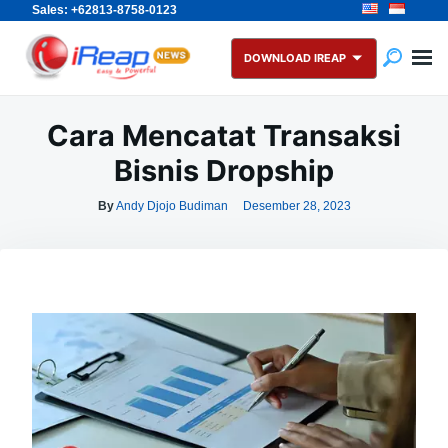
Sales: +62813-8758-0123
Skip
Search
to
for:
DOWNLOAD IREAP
content
Cara Mencatat Transaksi
Bisnis Dropship
By
Andy Djojo Budiman
Desember 28, 2023