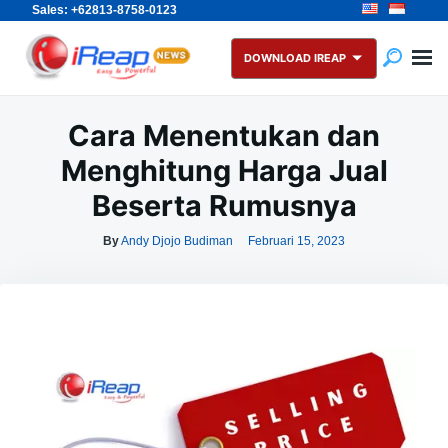
Sales: +62813-8758-0123
Skip
Search
to
for:
DOWNLOAD IREAP
content
Cara Menentukan dan
Menghitung Harga Jual
Beserta Rumusnya
By
Andy Djojo Budiman
Februari 15, 2023