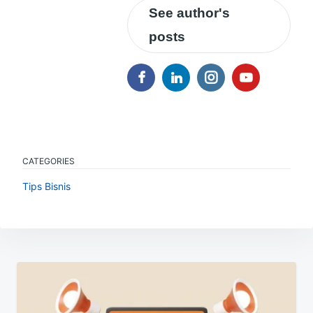
See author's
posts
CATEGORIES
Tips Bisnis
Navigasi
pos