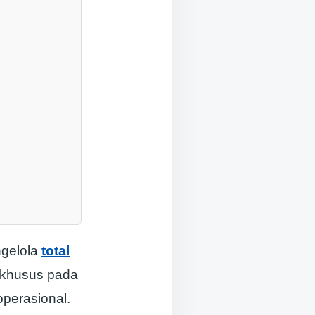
ngelola
total
s khusus pada
perasional.