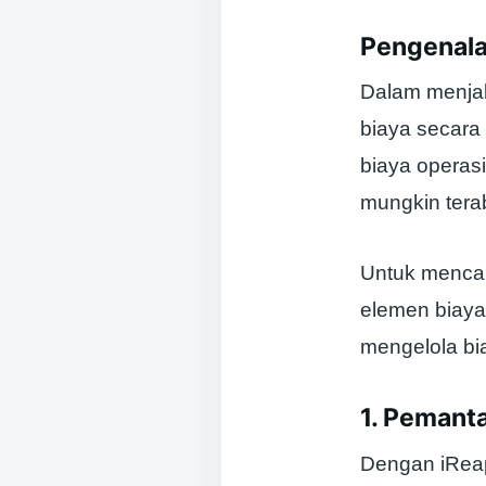
Pengenala
Dalam menjala
biaya secara
biaya operasi
mungkin tera
Untuk mencap
elemen biaya
mengelola bi
1. Pemant
Dengan iReap