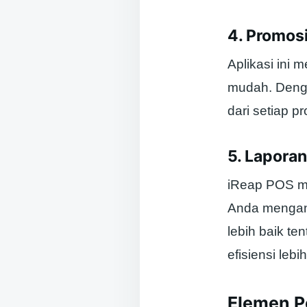
4. Promos
Aplikasi ini
mudah. Denga
dari setiap 
5. Lapora
iReap POS m
Anda mengana
lebih baik t
efisiensi lebih
Elemen P