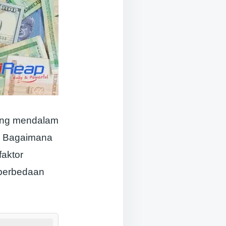
yang mendalam
l. Bagaimana
faktor
 perbedaan