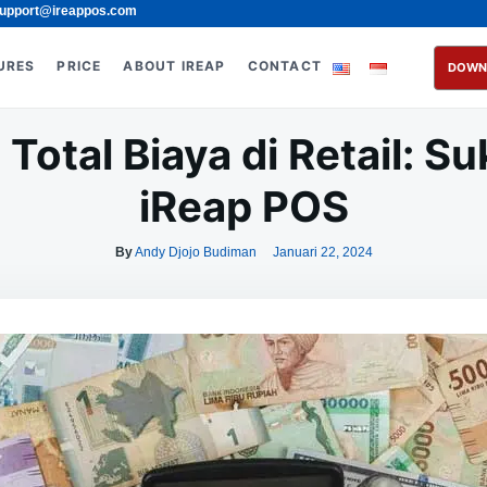
upport@ireappos.com
URES
PRICE
ABOUT IREAP
CONTACT
DOWN
Total Biaya di Retail: 
iReap POS
By
Andy Djojo Budiman
Januari 22, 2024