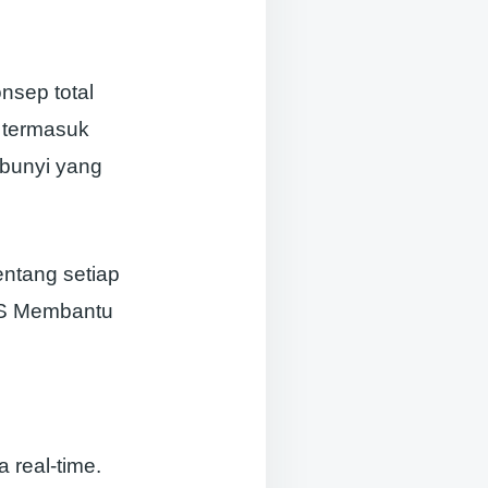
nsep total
 termasuk
mbunyi yang
ntang setiap
POS Membantu
real-time.