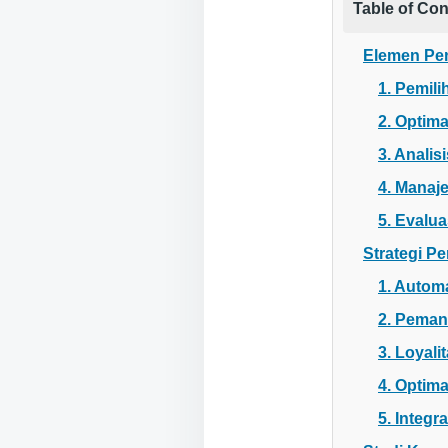
Table of Con
Elemen Pen
1. Pemil
2. Optim
3. Analis
4. Manaj
5. Evalu
Strategi P
1. Automa
2. Peman
3. Loyal
4. Optima
5. Integ