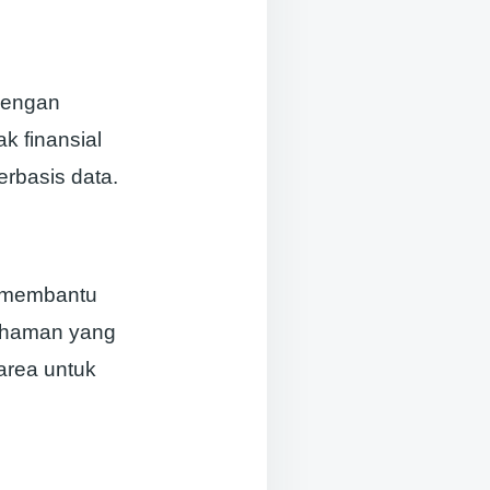
dengan
k finansial
rbasis data.
 membantu
mahaman yang
area untuk