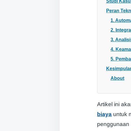
Studi Kas
Peran Tekn
1. Autom
2. Integr
3. Anali
4. Keama
5. Pemba
Kesimpula
About
Artikel ini a
biaya
untuk m
penggunaan a