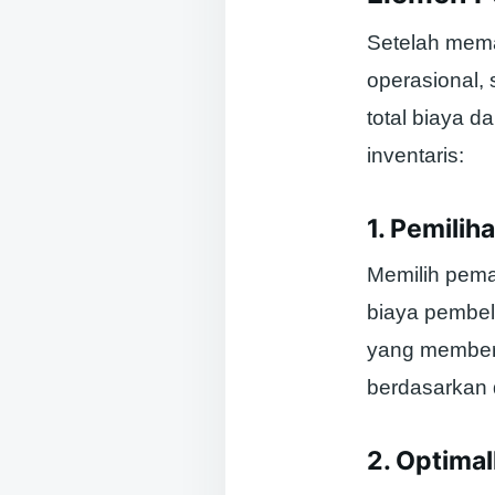
Setelah mem
operasional,
total biaya d
inventaris:
1. Pemilih
Memilih pema
biaya pembel
yang member
berdasarkan 
2. Optima