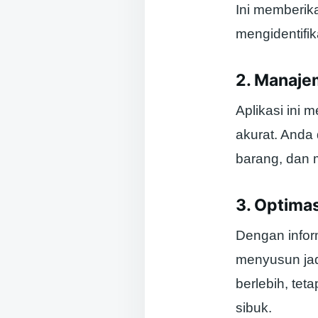
Ini memberik
mengidentifi
2. Manajem
Aplikasi ini
akurat. Anda
barang, dan 
3. Optima
Dengan infor
menyusun jad
berlebih, te
sibuk.