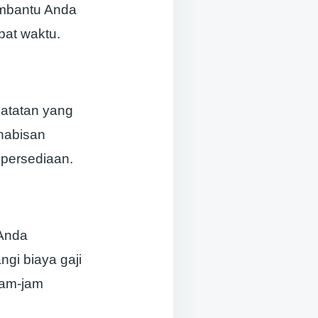
embantu Anda
pat waktu.
catatan yang
ehabisan
persediaan.
 Anda
gi biaya gaji
jam-jam