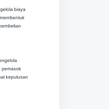
elola biaya
g membentuk
a pembelian
engelola
ak pemasok
at keputusan