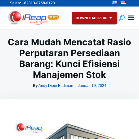
Sales: +62813-8758-0123
Skip
Search
to
for:
DOWNLOAD IREAP
content
Cara Mudah Mencatat Rasio
Perputaran Persediaan
Barang: Kunci Efisiensi
Manajemen Stok
By
Andy Djojo Budiman
Januari 19, 2024