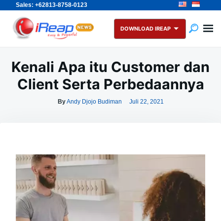
Sales: +62813-8758-0123
Skip
Search
to
for:
DOWNLOAD IREAP
content
Kenali Apa itu Customer dan
Client Serta Perbedaannya
By
Andy Djojo Budiman
Juli 22, 2021