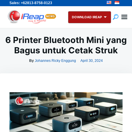
Sales: +62813-8758-0123
Skip
Search
to
for:
DOWNLOAD IREAP
content
6 Printer Bluetooth Mini yang
Bagus untuk Cetak Struk
By
Johannes Ricky Enggung
April 30, 2024