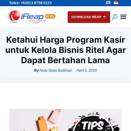
Sales: +62813-8758-0123
Skip
Search
to
for:
DOWNLOAD IREAP
content
Ketahui Harga Program Kasir
untuk Kelola Bisnis Ritel Agar
Dapat Bertahan Lama
By
Andy Djojo Budiman
April 5, 2020